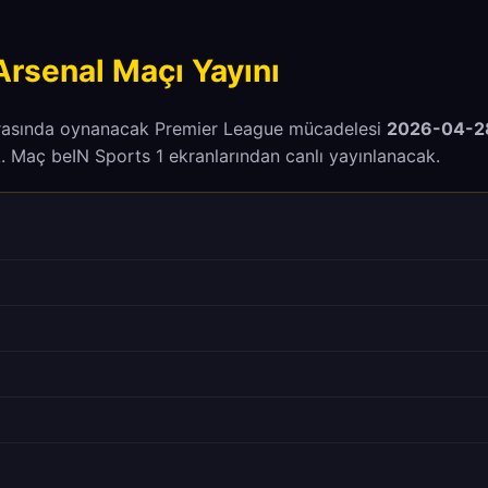
Arsenal Maçı Yayını
arasında oynanacak Premier League mücadelesi
2026-04-2
. Maç beIN Sports 1 ekranlarından canlı yayınlanacak.