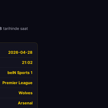
8
tarihinde saat
2026-04-28
21:02
beIN Sports 1
Premier League
Wolves
Arsenal