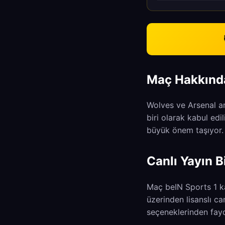
Maç Hakkınd
Wolves ve Arsenal a
biri olarak kabul ed
büyük önem taşıyor.
Canlı Yayın Bi
Maç beIN Sports 1 ka
üzerinden lisanslı ca
seçeneklerinden fayda