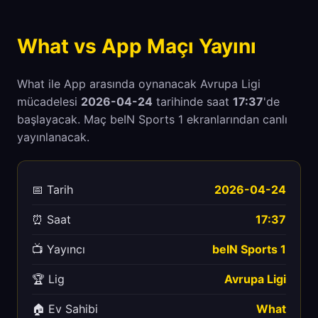
What vs App Maçı Yayını
What ile App arasında oynanacak Avrupa Ligi
mücadelesi
2026-04-24
tarihinde saat
17:37
'de
başlayacak. Maç beIN Sports 1 ekranlarından canlı
yayınlanacak.
📅 Tarih
2026-04-24
⏰ Saat
17:37
📺 Yayıncı
beIN Sports 1
🏆 Lig
Avrupa Ligi
🏠 Ev Sahibi
What