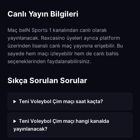
Canlı Yayın Bilgileri
Maç beIN Sports 1 kanalından canlı olarak
yayınlanacak. Raxcasino üyeleri ayrıca platform
üzerinden lisanslı canlı maç yayınına erişebilir. Bu
sayede hem maçı izleyebilir hem de canlı bahis
seçeneklerinden faydalanabilirsiniz.
Sıkça Sorulan Sorular
Teni Voleybol Çim maçı saat kaçta?
Teni Voleybol Çim maçı hangi kanalda
yayınlanacak?