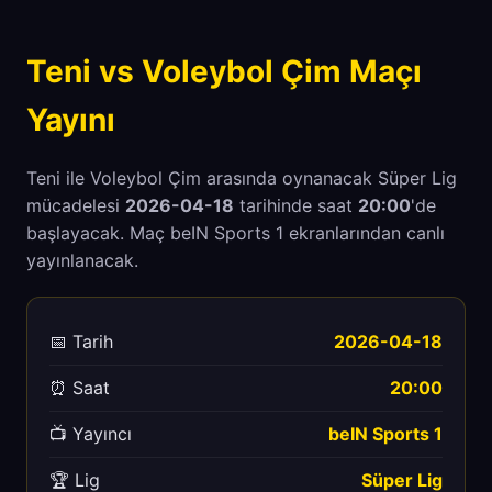
Teni vs Voleybol Çim Maçı
Yayını
Teni ile Voleybol Çim arasında oynanacak Süper Lig
mücadelesi
2026-04-18
tarihinde saat
20:00
'de
başlayacak. Maç beIN Sports 1 ekranlarından canlı
yayınlanacak.
📅 Tarih
2026-04-18
⏰ Saat
20:00
📺 Yayıncı
beIN Sports 1
🏆 Lig
Süper Lig