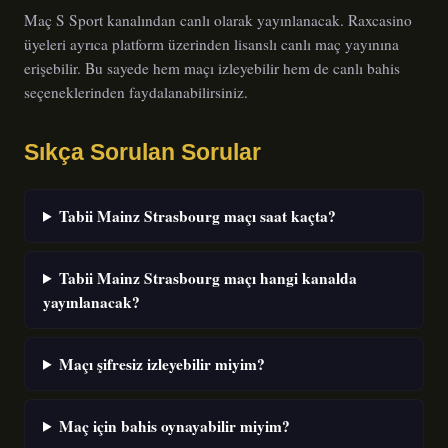
Maç S Sport kanalından canlı olarak yayınlanacak. Raxcasino
üyeleri ayrıca platform üzerinden lisanslı canlı maç yayınına
erişebilir. Bu sayede hem maçı izleyebilir hem de canlı bahis
seçeneklerinden faydalanabilirsiniz.
Sıkça Sorulan Sorular
Tabii Mainz Strasbourg maçı saat kaçta?
Tabii Mainz Strasbourg maçı hangi kanalda
yayınlanacak?
Maçı şifresiz izleyebilir miyim?
Maç için bahis oynayabilir miyim?