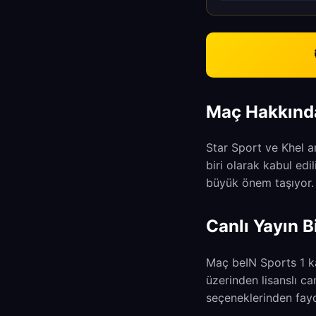
Maç Hakkınd
Star Sport ve Khel 
biri olarak kabul ed
büyük önem taşıyor.
Canlı Yayın Bi
Maç beIN Sports 1 ka
üzerinden lisanslı ca
seçeneklerinden fayda