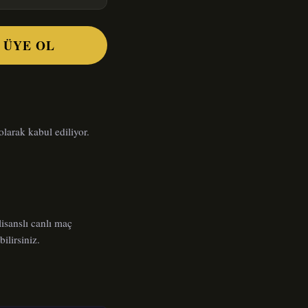
 ÜYE OL
larak kabul ediliyor.
isanslı canlı maç
ilirsiniz.