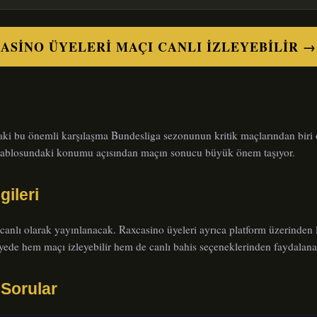
CASINO ÜYELERI MAÇI CANLI İZLEYEBILIR →
daki bu önemli karşılaşma Bundesliga sezonunun kritik maçlarından biri o
 tablosundaki konumu açısından maçın sonucu büyük önem taşıyor.
gileri
anlı olarak yayınlanacak. Raxcasino üyeleri ayrıca platform üzerinden l
ayede hem maçı izleyebilir hem de canlı bahis seçeneklerinden faydalanab
 Sorular