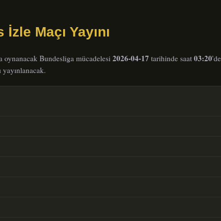
s İzle Maçı Yayını
2026-04-17
03:20
ında oynanacak Bundesliga mücadelesi
tarihinde saat
'd
ı yayınlanacak.