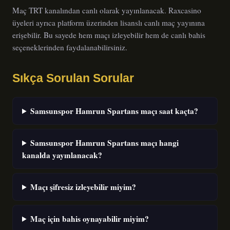
Maç TRT kanalından canlı olarak yayınlanacak. Raxcasino
üyeleri ayrıca platform üzerinden lisanslı canlı maç yayınına
erişebilir. Bu sayede hem maçı izleyebilir hem de canlı bahis
seçeneklerinden faydalanabilirsiniz.
Sıkça Sorulan Sorular
Samsunspor Hamrun Spartans maçı saat kaçta?
Samsunspor Hamrun Spartans maçı hangi
kanalda yayınlanacak?
Maçı şifresiz izleyebilir miyim?
Maç için bahis oynayabilir miyim?