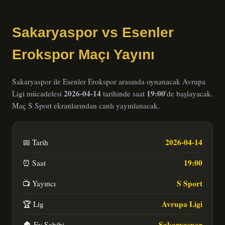
Sakaryaspor vs Esenler
Erokspor Maçı Yayını
Sakaryaspor ile Esenler Erokspor arasında oynanacak Avrupa
2026-04-14
19:00
Ligi mücadelesi
tarihinde saat
'de başlayacak.
Maç S Sport ekranlarından canlı yayınlanacak.
2026-04-14
📅 Tarih
19:00
⏰ Saat
S Sport
📺 Yayıncı
Avrupa Ligi
🏆 Lig
Sakaryaspor
🏠 Ev Sahibi