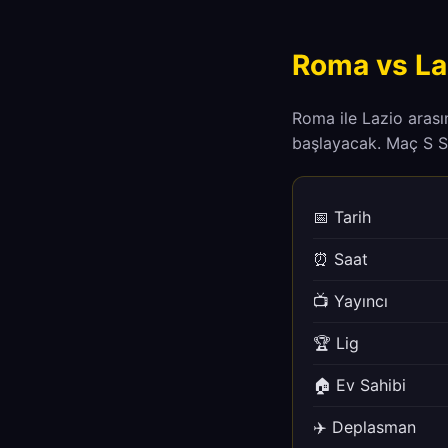
Roma vs La
Roma ile Lazio aras
başlayacak. Maç S Sp
📅 Tarih
⏰ Saat
📺 Yayıncı
🏆 Lig
🏠 Ev Sahibi
✈️ Deplasman