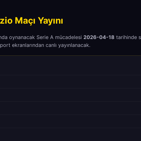
zio Maçı Yayını
ında oynanacak Serie A mücadelesi
2026-04-18
tarihinde 
ort ekranlarından canlı yayınlanacak.