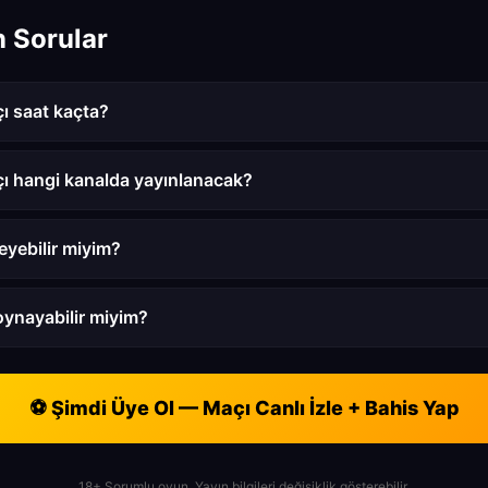
n Sorular
ı saat kaçta?
ı hangi kanalda yayınlanacak?
leyebilir miyim?
oynayabilir miyim?
⚽ Şimdi Üye Ol — Maçı Canlı İzle + Bahis Yap
18+ Sorumlu oyun. Yayın bilgileri değişiklik gösterebilir.