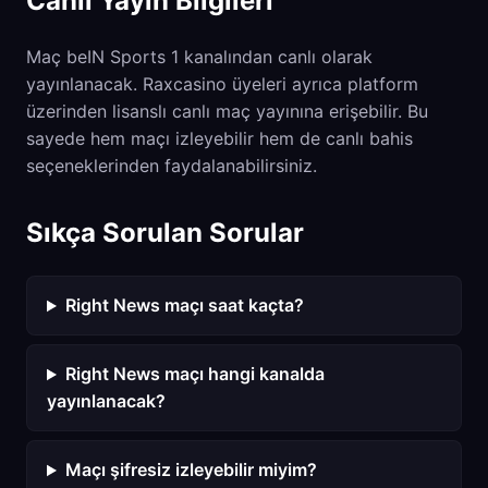
Canlı Yayın Bilgileri
Maç beIN Sports 1 kanalından canlı olarak
yayınlanacak. Raxcasino üyeleri ayrıca platform
üzerinden lisanslı canlı maç yayınına erişebilir. Bu
sayede hem maçı izleyebilir hem de canlı bahis
seçeneklerinden faydalanabilirsiniz.
Sıkça Sorulan Sorular
Right News maçı saat kaçta?
Right News maçı hangi kanalda
yayınlanacak?
Maçı şifresiz izleyebilir miyim?