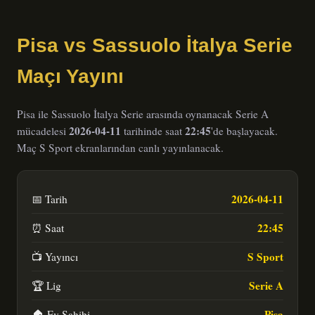
Pisa vs Sassuolo İtalya Serie
Maçı Yayını
Pisa ile Sassuolo İtalya Serie arasında oynanacak Serie A
2026-04-11
22:45
mücadelesi
tarihinde saat
'de başlayacak.
Maç S Sport ekranlarından canlı yayınlanacak.
2026-04-11
📅 Tarih
22:45
⏰ Saat
S Sport
📺 Yayıncı
Serie A
🏆 Lig
Pisa
🏠 Ev Sahibi