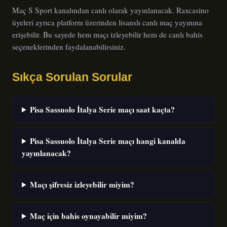
Maç S Sport kanalından canlı olarak yayınlanacak. Raxcasino
üyeleri ayrıca platform üzerinden lisanslı canlı maç yayınına
erişebilir. Bu sayede hem maçı izleyebilir hem de canlı bahis
seçeneklerinden faydalanabilirsiniz.
Sıkça Sorulan Sorular
Pisa Sassuolo İtalya Serie maçı saat kaçta?
Pisa Sassuolo İtalya Serie maçı hangi kanalda
yayınlanacak?
Maçı şifresiz izleyebilir miyim?
Maç için bahis oynayabilir miyim?