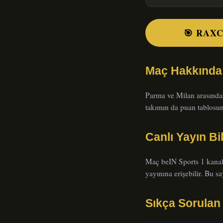
🎯 RAX
Maç Hakkında
Parma ve Milan arasındak
takımın da puan tablosu
Canlı Yayın Bil
Maç beIN Sports 1 kanalı
yayınına erişebilir. Bu s
Sıkça Sorulan