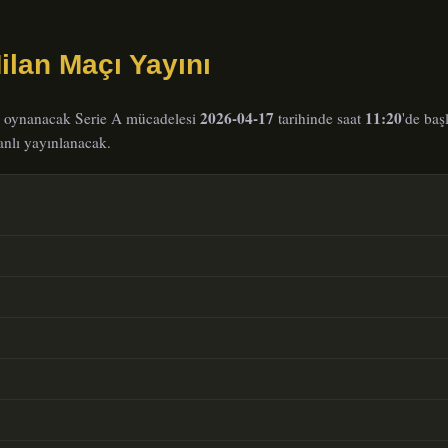
lan Maçı Yayını
2026-04-17
11:20
a oynanacak Serie A mücadelesi
tarihinde saat
'de ba
anlı yayınlanacak.