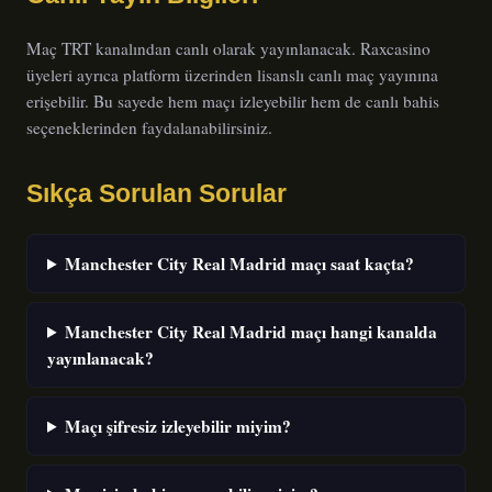
Maç TRT kanalından canlı olarak yayınlanacak. Raxcasino
üyeleri ayrıca platform üzerinden lisanslı canlı maç yayınına
erişebilir. Bu sayede hem maçı izleyebilir hem de canlı bahis
seçeneklerinden faydalanabilirsiniz.
Sıkça Sorulan Sorular
Manchester City Real Madrid maçı saat kaçta?
Manchester City Real Madrid maçı hangi kanalda
yayınlanacak?
Maçı şifresiz izleyebilir miyim?