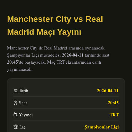
Manchester City vs Real
Madrid Maçı Yayını
Manchester City ile Real Madrid arasında oynanacak
2026-04-11
Şampiyonlar Ligi mücadelesi
tarihinde saat
20:45
'de başlayacak. Maç TRT ekranlarından canlı
yayınlanacak.
2026-04-11
📅 Tarih
20:45
⏰ Saat
TRT
📺 Yayıncı
Şampiyonlar Ligi
🏆 Lig