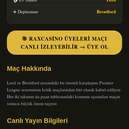
Brentford
✈️ Deplasman
🎯 RAXCASINO ÜYELERI MAÇI
CANLI İZLEYEBILIR → ÜYE OL
Maç Hakkında
Leed ve Brentford arasındaki bu önemli karşılaşma Premier
League sezonunun kritik maçlarından biri olarak kabul ediliyor.
Her iki takımın da puan tablosundaki konumu açısından maçın
sonucu büyük önem taşıyor.
Canlı Yayın Bilgileri