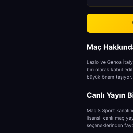
Maç Hakkınd
Lazio ve Genoa İtaly
biri olarak kabul ed
büyük önem taşıyor.
Canlı Yayın Bi
Maç S Sport kanalınd
lisanslı canlı maç ya
seçeneklerinden fayda