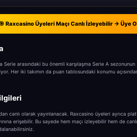
🎯 Raxcasino Üyeleri Maçı Canlı İzleyebilir → Üye O
a
a Serie arasındaki bu önemli karşılaşma Serie A sezonunun 
iliyor. Her iki takımın da puan tablosundaki konumu açısınd
lgileri
an canlı olarak yayınlanacak. Raxcasino üyeleri ayrıca pla
yınına erişebilir. Bu sayede hem maçı izleyebilir hem de canl
lanabilirsiniz.