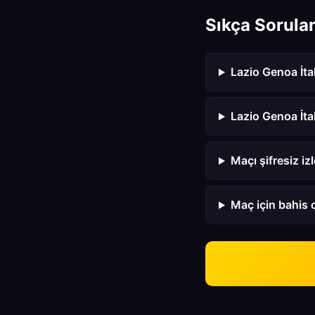
Sıkça Sorula
Lazio Genoa İta
Lazio Genoa İta
Maçı şifresiz iz
Maç için bahis 