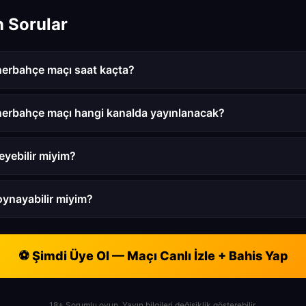
n Sorular
nerbahçe maçı saat kaçta?
nerbahçe maçı hangi kanalda yayınlanacak?
leyebilir miyim?
oynayabilir miyim?
⚽ Şimdi Üye Ol — Maçı Canlı İzle + Bahis Yap
18+ Sorumlu oyun. Yayın bilgileri değişiklik gösterebilir.