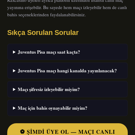
yayınına erişebilir. Bu sayede hem maçı izleyebilir hem de canlı
bahis seçeneklerinden faydalanabilirsiniz.
Sıkça Sorulan Sorular
Juventus Pisa maçı saat kaçta?
Juventus Pisa maçı hangi kanalda yayınlanacak?
Maçı şifresiz izleyebilir miyim?
Maç için bahis oynayabilir miyim?
⚽ ŞIMDI ÜYE OL — MAÇI CANLI