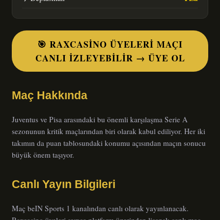
🎯 RAXCASINO ÜYELERI MAÇI
CANLI İZLEYEBILIR → ÜYE OL
Maç Hakkında
Juventus ve Pisa arasındaki bu önemli karşılaşma Serie A
sezonunun kritik maçlarından biri olarak kabul ediliyor. Her iki
takımın da puan tablosundaki konumu açısından maçın sonucu
büyük önem taşıyor.
Canlı Yayın Bilgileri
Maç beIN Sports 1 kanalından canlı olarak yayınlanacak.
Raxcasino üyeleri ayrıca platform üzerinden lisanslı canlı maç