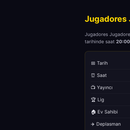
Jugadores J
Jugadores Jugadore 
tarihinde saat
20:00
📅 Tarih
⏰ Saat
📺 Yayıncı
🏆 Lig
🏠 Ev Sahibi
✈️ Deplasman