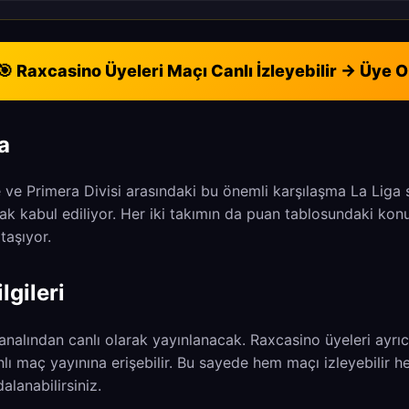
🎯 Raxcasino Üyeleri Maçı Canlı İzleyebilir → Üye O
a
e Primera Divisi arasındaki bu önemli karşılaşma La Liga 
rak kabul ediliyor. Her iki takımın da puan tablosundaki ko
aşıyor.
lgileri
nalından canlı olarak yayınlanacak. Raxcasino üyeleri ayrı
nlı maç yayınına erişebilir. Bu sayede hem maçı izleyebilir h
lanabilirsiniz.