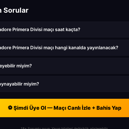
n Sorular
ore Primera Divisi maçı saat kaçta?
dore Primera Divisi maçı hangi kanalda yayınlanacak?
leyebilir miyim?
oynayabilir miyim?
⚽ Şimdi Üye Ol — Maçı Canlı İzle + Bahis Yap
18+ Sorumlu oyun. Yayın bilgileri değişiklik gösterebilir.