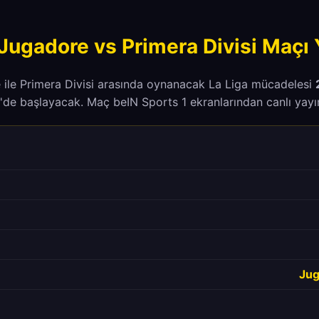
ugadore vs Primera Divisi Maçı 
ile Primera Divisi arasında oynanacak La Liga mücadelesi
'de başlayacak. Maç beIN Sports 1 ekranlarından canlı yayı
Jug