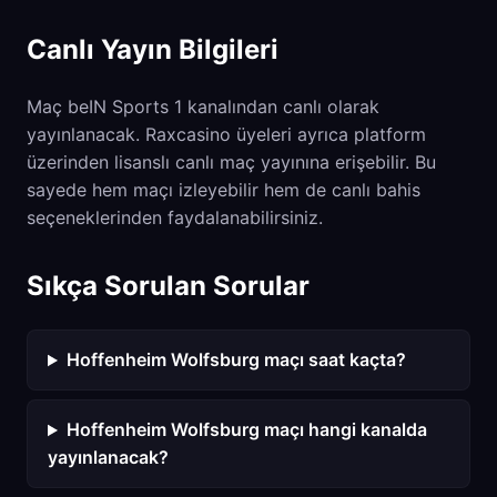
Canlı Yayın Bilgileri
Maç beIN Sports 1 kanalından canlı olarak
yayınlanacak. Raxcasino üyeleri ayrıca platform
üzerinden lisanslı canlı maç yayınına erişebilir. Bu
sayede hem maçı izleyebilir hem de canlı bahis
seçeneklerinden faydalanabilirsiniz.
Sıkça Sorulan Sorular
Hoffenheim Wolfsburg maçı saat kaçta?
Hoffenheim Wolfsburg maçı hangi kanalda
yayınlanacak?