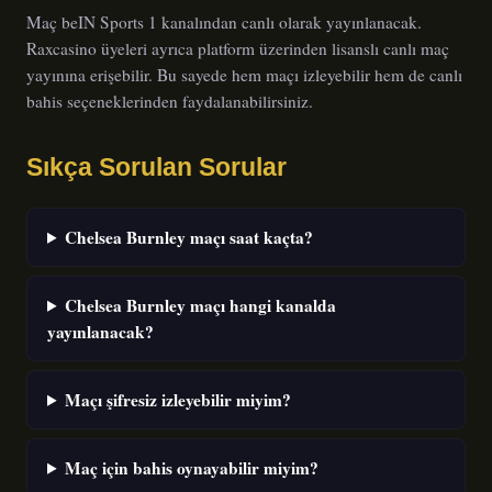
Maç beIN Sports 1 kanalından canlı olarak yayınlanacak.
Raxcasino üyeleri ayrıca platform üzerinden lisanslı canlı maç
yayınına erişebilir. Bu sayede hem maçı izleyebilir hem de canlı
bahis seçeneklerinden faydalanabilirsiniz.
Sıkça Sorulan Sorular
Chelsea Burnley maçı saat kaçta?
Chelsea Burnley maçı hangi kanalda
yayınlanacak?
Maçı şifresiz izleyebilir miyim?
Maç için bahis oynayabilir miyim?