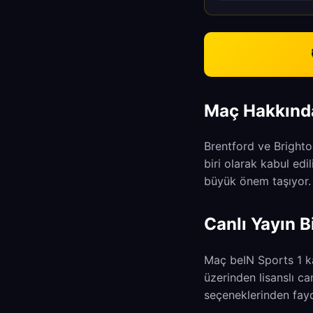
Maç Hakkınd
Brentford ve Bright
biri olarak kabul ed
büyük önem taşıyor.
Canlı Yayın Bi
Maç beIN Sports 1 ka
üzerinden lisanslı ca
seçeneklerinden fayda