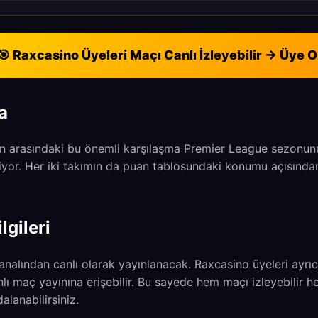
🎯 Raxcasino Üyeleri Maçı Canlı İzleyebilir → Üye O
a
on arasındaki bu önemli karşılaşma Premier League sezonunu
iliyor. Her iki takımın da puan tablosundaki konumu açısınd
lgileri
nalından canlı olarak yayınlanacak. Raxcasino üyeleri ayrı
nlı maç yayınına erişebilir. Bu sayede hem maçı izleyebilir h
lanabilirsiniz.