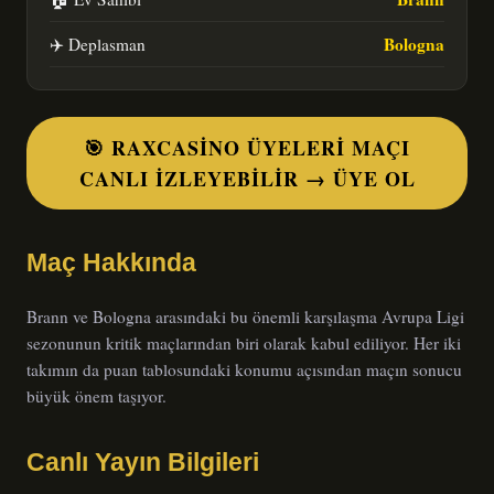
Bologna
✈️ Deplasman
🎯 RAXCASINO ÜYELERI MAÇI
CANLI İZLEYEBILIR → ÜYE OL
Maç Hakkında
Brann ve Bologna arasındaki bu önemli karşılaşma Avrupa Ligi
sezonunun kritik maçlarından biri olarak kabul ediliyor. Her iki
takımın da puan tablosundaki konumu açısından maçın sonucu
büyük önem taşıyor.
Canlı Yayın Bilgileri