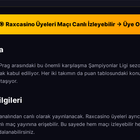
🎯 Raxcasino Üyeleri Maçı Canlı İzleyebilir → Üye O
a
Prag arasındaki bu önemli karşılaşma Şampiyonlar Ligi sezo
rak kabul ediliyor. Her iki takımın da puan tablosundaki ko
aşıyor.
lgileri
nalından canlı olarak yayınlanacak. Raxcasino üyeleri ayrı
nlı maç yayınına erişebilir. Bu sayede hem maçı izleyebilir h
lanabilirsiniz.