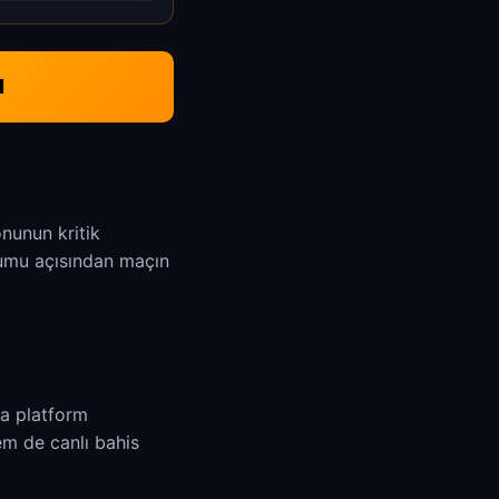
l
nunun kritik
numu açısından maçın
ca platform
em de canlı bahis