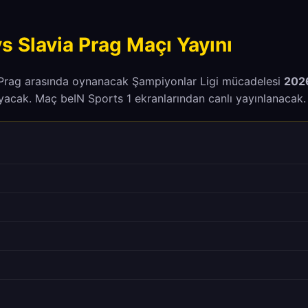
s Slavia Prag Maçı Yayını
a Prag arasında oynanacak Şampiyonlar Ligi mücadelesi
202
yacak. Maç beIN Sports 1 ekranlarından canlı yayınlanacak.