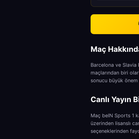
Maç Hakkınd
Barcelona ve Slavia 
maçlarından biri ola
sonucu büyük önem t
Canlı Yayın Bi
Maç beIN Sports 1 ka
üzerinden lisanslı ca
seçeneklerinden fayda