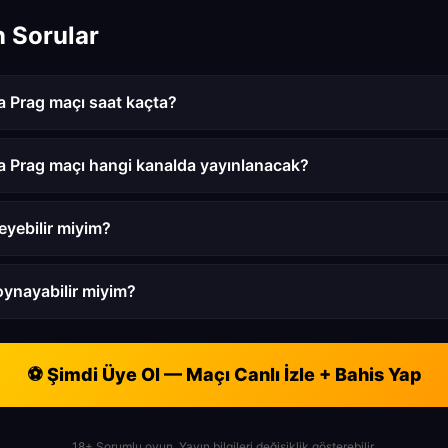
n Sorular
a Prag maçı saat kaçta?
a Prag maçı hangi kanalda yayınlanacak?
leyebilir miyim?
oynayabilir miyim?
⚽ Şimdi Üye Ol — Maçı Canlı İzle + Bahis Yap
18+ Sorumlu oyun. Yayın bilgileri değişiklik gösterebilir.