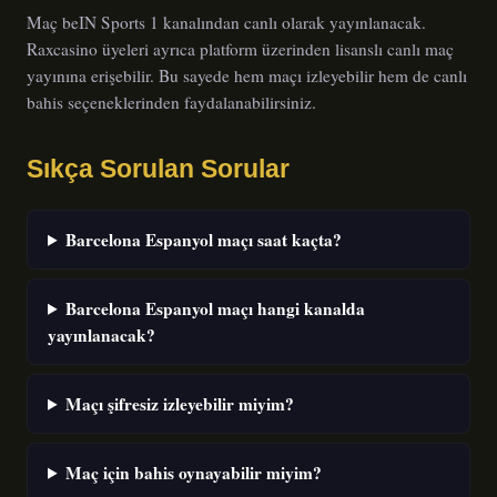
Maç beIN Sports 1 kanalından canlı olarak yayınlanacak.
Raxcasino üyeleri ayrıca platform üzerinden lisanslı canlı maç
yayınına erişebilir. Bu sayede hem maçı izleyebilir hem de canlı
bahis seçeneklerinden faydalanabilirsiniz.
Sıkça Sorulan Sorular
Barcelona Espanyol maçı saat kaçta?
Barcelona Espanyol maçı hangi kanalda
yayınlanacak?
Maçı şifresiz izleyebilir miyim?
Maç için bahis oynayabilir miyim?