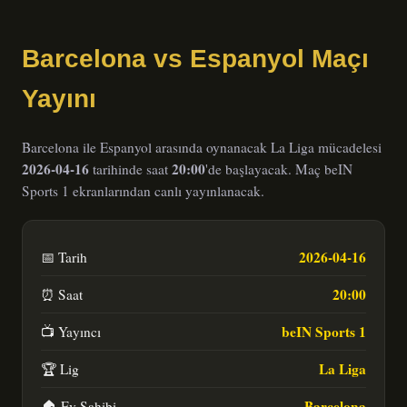
Barcelona vs Espanyol Maçı
Yayını
Barcelona ile Espanyol arasında oynanacak La Liga mücadelesi
2026-04-16
20:00
tarihinde saat
'de başlayacak. Maç beIN
Sports 1 ekranlarından canlı yayınlanacak.
2026-04-16
📅 Tarih
20:00
⏰ Saat
beIN Sports 1
📺 Yayıncı
La Liga
🏆 Lig
Barcelona
🏠 Ev Sahibi