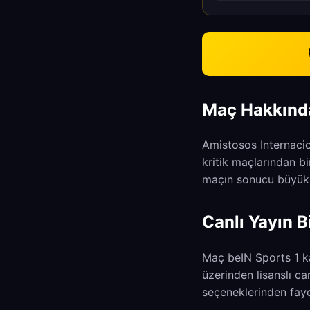
Maç Hakkınd
Amistosos Internaci
kritik maçlarından b
maçın sonucu büyük 
Canlı Yayın Bi
Maç beIN Sports 1 ka
üzerinden lisanslı ca
seçeneklerinden fayda