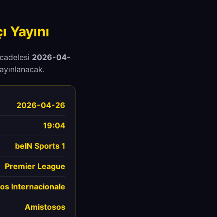
ı Yayını
ücadelesi
2026-04-
ayınlanacak.
2026-04-26
19:04
beIN Sports 1
Premier League
os Internacionale
Amistosos