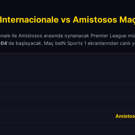
Internacionale vs Amistosos Maç
onale ile Amistosos arasında oynanacak Premier League m
:04
'de başlayacak. Maç beIN Sports 1 ekranlarından canlı y
Amistos