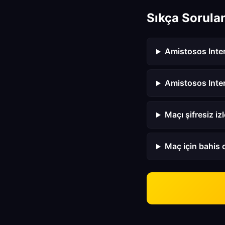
Sıkça Sorula
Amistosos Inte
Amistosos Inte
Maçı şifresiz iz
Maç için bahis 