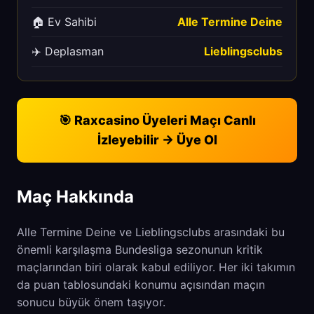
🏠 Ev Sahibi
Alle Termine Deine
✈️ Deplasman
Lieblingsclubs
🎯 Raxcasino Üyeleri Maçı Canlı
İzleyebilir → Üye Ol
Maç Hakkında
Alle Termine Deine ve Lieblingsclubs arasındaki bu
önemli karşılaşma Bundesliga sezonunun kritik
maçlarından biri olarak kabul ediliyor. Her iki takımın
da puan tablosundaki konumu açısından maçın
sonucu büyük önem taşıyor.