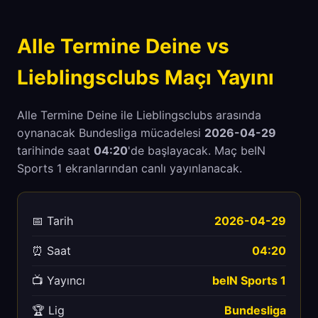
Alle Termine Deine vs
Lieblingsclubs Maçı Yayını
Alle Termine Deine ile Lieblingsclubs arasında
oynanacak Bundesliga mücadelesi
2026-04-29
tarihinde saat
04:20
'de başlayacak. Maç beIN
Sports 1 ekranlarından canlı yayınlanacak.
📅 Tarih
2026-04-29
⏰ Saat
04:20
📺 Yayıncı
beIN Sports 1
🏆 Lig
Bundesliga