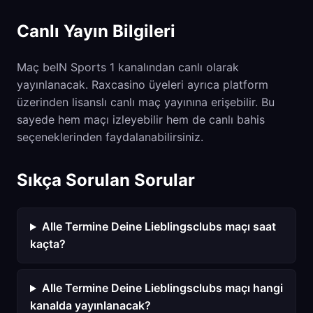
Canlı Yayın Bilgileri
Maç beIN Sports 1 kanalından canlı olarak
yayınlanacak. Raxcasino üyeleri ayrıca platform
üzerinden lisanslı canlı maç yayınına erişebilir. Bu
sayede hem maçı izleyebilir hem de canlı bahis
seçeneklerinden faydalanabilirsiniz.
Sıkça Sorulan Sorular
Alle Termine Deine Lieblingsclubs maçı saat
kaçta?
Alle Termine Deine Lieblingsclubs maçı hangi
kanalda yayınlanacak?